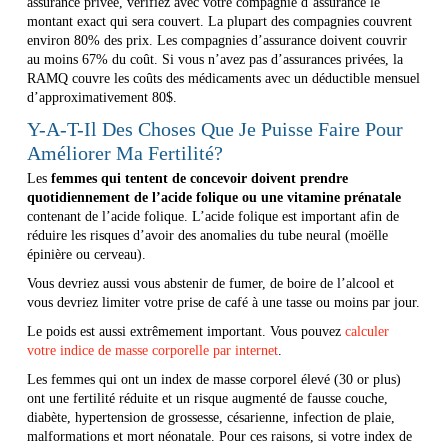
assurance privée, vérifiez avec votre compagnie d’assurance le
montant exact qui sera couvert. La plupart des compagnies couvrent
environ 80% des prix. Les compagnies d’assurance doivent couvrir
au moins 67% du coût. Si vous n’avez pas d’assurances privées, la
RAMQ couvre les coûts des médicaments avec un déductible mensuel
d’approximativement 80$.
Y-A-T-Il Des Choses Que Je Puisse Faire Pour
Améliorer Ma Fertilité?
Les
femmes qui tentent de concevoir doivent prendre
quotidiennement de l’acide folique ou une vitamine prénatale
contenant de l’acide folique. L’acide folique est important afin de
réduire les risques d’avoir des anomalies du tube neural (moëlle
épinière ou cerveau).
Vous devriez aussi vous abstenir de fumer, de boire de l’alcool et
vous devriez limiter votre prise de café à une tasse ou moins par jour.
Le poids est aussi extrêmement important. Vous pouvez
calculer
votre indice de masse corporelle par internet
.
Les femmes qui ont un index de masse corporel élevé (30 or plus)
ont une fertilité réduite et un risque augmenté de fausse couche,
diabète, hypertension de grossesse, césarienne, infection de plaie,
malformations et mort néonatale. Pour ces raisons, si votre index de